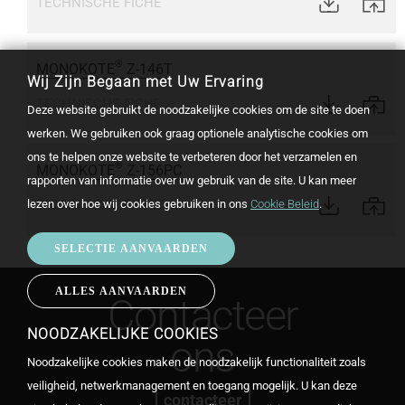
TECHNISCHE FICHE
®
MONOKOTE
Z-146T
Wij Zijn Begaan met Uw Ervaring
TECHNISCHE FICHE
Deze website gebruikt de noodzakelijke cookies om de site te doen
werken. We gebruiken ook graag optionele analytische cookies om
ons te helpen onze website te verbeteren door het verzamelen en
®
MONOKOTE
Z-156PC
rapporten van informatie over uw gebruik van de site. U kan meer
TECHNISCHE FICHE
lezen over hoe wij cookies gebruiken in ons
Cookie Beleid
.
SELECTIE AANVAARDEN
ALLES AANVAARDEN
WITHDRAW
Contacteer
CONSENT
NOODZAKELIJKE COOKIES
ons
Noodzakelijke cookies maken de noodzakelijk functionaliteit zoals
veiligheid, netwerkmanagement en toegang mogelijk. U kan deze
contacteer