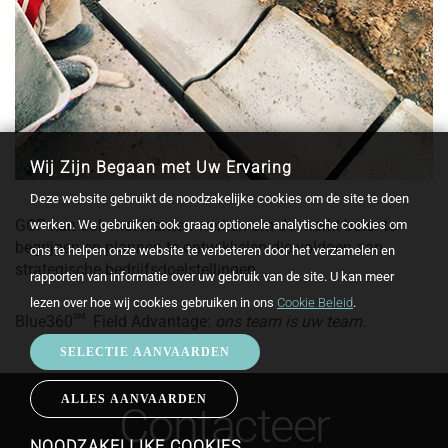
Wij Zijn Begaan met Uw Ervaring
Deze website gebruikt de noodzakelijke cookies om de site te doen
GCP kan ook met klanten werken om de markt beter te
werken. We gebruiken ook graag optionele analytische cookies om
begrijpen en plannen te ontwikkelen die voldoen aan
ons te helpen onze website te verbeteren door het verzamelen en
strategische bedrijfsdoelstellingen.
rapporten van informatie over uw gebruik van de site. U kan meer
lezen over hoe wij cookies gebruiken in ons
Cookie Beleid
.
sm
Blue360
Field Advantage:
ons team is uw team.
SELECTIE AANVAARDEN
ALLES AANVAARDEN
WITHDRAW
Contacteer
CONSENT
NOODZAKELIJKE COOKIES