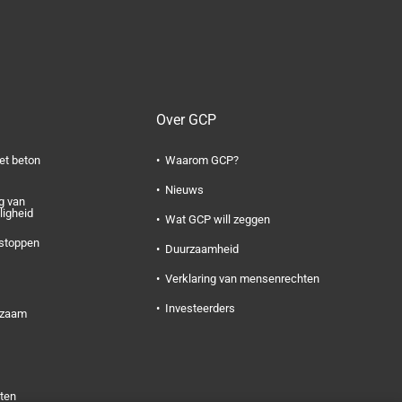
Over GCP
et beton
Waarom GCP?
Nieuws
g van
iligheid
Wat GCP will zeggen
 stoppen
Duurzaamheid
Verklaring van mensenrechten
Investeerders
rzaam
ten