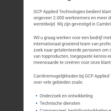
My
Briefcase
GCP Applied Technologies bedient klan
Contact
ongeveer 2.000 werknemers en meer dan
wereldwijd. Wij zijn gevestigd in Camb
Wil u graag werken voor een bedrijf met
internationaal groeiend team van profes
zoek naar getalenteerde personen om o
van topproducten, toegepaste kennis e
meerwaarde te creëren voor onze klant
Carrièremogelijkheden bij GCP Applied 
over vele gebieden zoals:
Onderzoek en ontwikkeling
Technische diensten
Commercieel, bedrijfsontwikkeling e