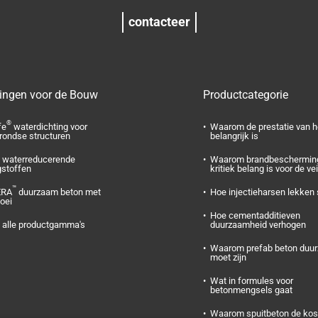
contacteer
ingen voor de Bouw
Productcategorie
®
fe
waterdichting voor
Waarom de prestatie van h
rondse structuren
belangrijk is
waterreducerende
Waarom brandbeschermin
gstoffen
kritiek belang is voor de ve
™
ERA
duurzaam beton met
Hoe injectieharsen lekken
oei
Hoe cementadditieven
 alle productgamma's
duurzaamheid verhogen
Waarom prefab beton duu
moet zijn
Wat in formules voor
betonmengsels gaat
Waarom spuitbeton de kos