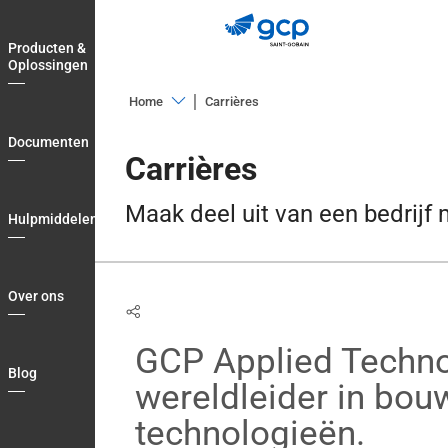
Skip
to
Producten &
main
Oplossingen
navigation
Home
Carrières
Producten
Carrières
Documenten
&
Carrières
overzicht
Oplossingen
Waarom
Maak deel uit van een bedrij
Documenten
GCP?
Hulpmiddelen
Hulpmiddelen
Zoek
voor
Over
Over ons
open
ons
posities
Blog
GCP Applied Techno
Blog
Login
wereldleider in bo
Country
technologieën.