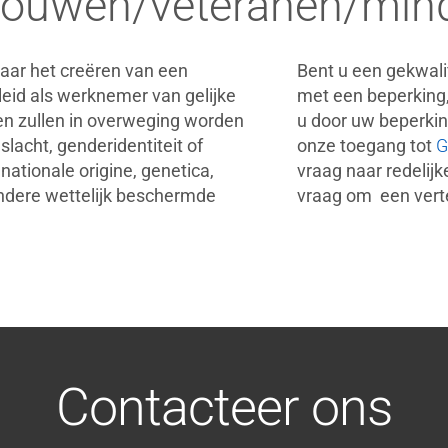
ouwen/veteranen/mind
naar het creëren van een
Bent u een gekwali
leid als werknemer van gelijke
met een beperking,
ten zullen in overweging worden
u door uw beperki
slacht, genderidentiteit of
onze toegang tot
G
ationale origine, genetica,
vraag naar redelij
andere wettelijk beschermde
vraag om een vert
Contacteer ons