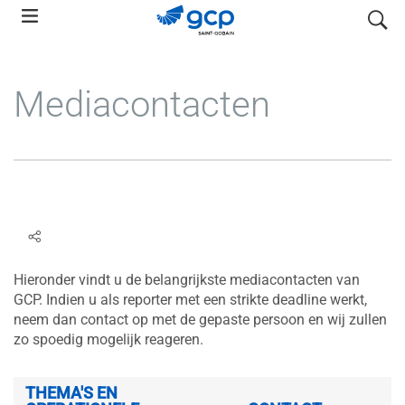
Skip
search
to
main
navigation
Mediacontacten
​​Hieronder vindt u de belangrijkste mediacontacten van
GCP. Indien u als reporter met een strikte deadline werkt,
neem dan contact op met de gepaste persoon en wij zullen
zo spoedig mogelijk reageren.
THEMA'S EN