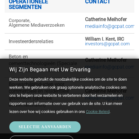
OPERATIONELE
CONTACT
SEGMENTEN
Catherine Meihofer
​Corporate,
Algemene Mediaverzoeken
mediainfo@gcpat.com
William I. Kent, IRC
​Investeerdersrelaties
investors@gcpat.com
​Beton en
Catherine Meihofer
cementtechnologieën (Speciale
mediainfo@gcpat.com
Wij Zijn Begaan met Uw Ervaring
Constructie Chemicaliën
Deze website gebruikt de noodzakelijke cookies om de site te doen
​Bouwschilproducten voor
werken. We gebruiken ook graag optionele analytische cookies om
commerciële en residentiële
Catherine Meihofer
ons te helpen onze website te verbeteren door het verzamelen en
gebouwen (speciale
mediainfo@gcpat.com
rapporten van informatie over uw gebruik van de site. U kan meer
bouwmaterialen)
lezen over hoe wij cookies gebruiken in ons
Cookie Beleid
.
SELECTIE AANVAARDEN