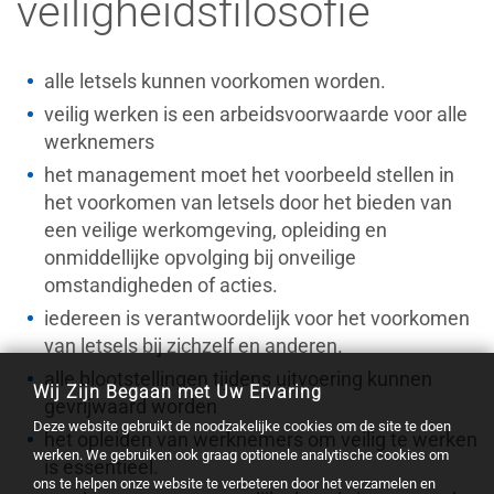
veiligheidsfilosofie
alle letsels kunnen voorkomen worden.
veilig werken is een arbeidsvoorwaarde voor alle
werknemers
het management moet het voorbeeld stellen in
het voorkomen van letsels door het bieden van
een veilige werkomgeving, opleiding en
onmiddellijke opvolging bij onveilige
omstandigheden of acties.
iedereen is verantwoordelijk voor het voorkomen
van letsels bij zichzelf en anderen.
alle blootstellingen tijdens uitvoering kunnen
Wij Zijn Begaan met Uw Ervaring
gevrijwaard worden
Deze website gebruikt de noodzakelijke cookies om de site te doen
het opleiden van werknemers om veilig te werken
werken. We gebruiken ook graag optionele analytische cookies om
is essentieel.
ons te helpen onze website te verbeteren door het verzamelen en