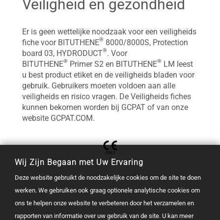
Veiligheid en gezondheid
Er is geen wettelijke noodzaak voor een veiligheids
®
fiche voor BITUTHENE
8000/8000S, Protection
®
board 03, HYDRODUCT
. Voor
®
®
BITUTHENE
Primer S2 en BITUTHENE
LM leest
u best product etiket en de veiligheids bladen voor
gebruik. Gebruikers moeten voldoen aan alle
veiligheids en risico vragen. De Veiligheids fiches
kunnen bekomen worden bij GCPAT of van onze
website GCPAT.COM.
Wij Zijn Begaan met Uw Ervaring
Deze website gebruikt de noodzakelijke cookies om de site te doen
werken. We gebruiken ook graag optionele analytische cookies om
ons te helpen onze website te verbeteren door het verzamelen en
rapporten van informatie over uw gebruik van de site. U kan meer