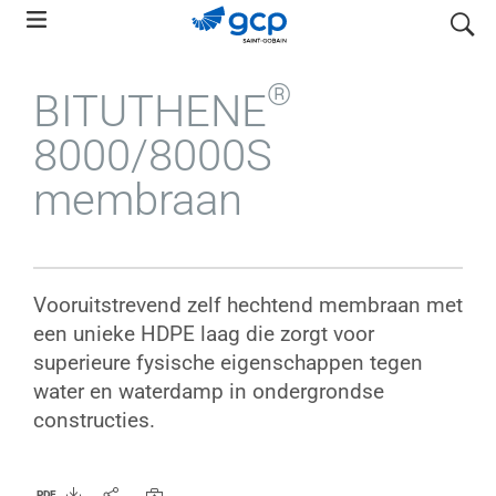
Skip
search
to
main
®
BITUTHENE
navigation
8000/8000S
membraan
Vooruitstrevend zelf hechtend membraan met
een unieke HDPE laag die zorgt voor
superieure fysische eigenschappen tegen
water en waterdamp in ondergrondse
constructies.
PDF