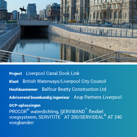
Liverpool Canal Dock Link
Project
British Waterways/Liverpool City Council
Klant
Balfour Beatty Construction Ltd
Hoofdaannemer
Arup Partners Liverpool
Adviserend bouwkundig ingenieur
GCP-oplossingen
™
®
PROCOR
waterdichting, SERVIBAND
flexibel
™
®
voegsysteem, SERVITITE
AT 200/SERVISEAL
AT 240
voegbanden