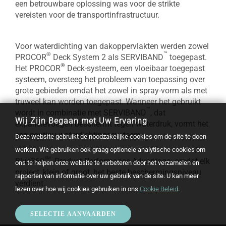
een betrouwbare oplossing was voor de strikte
vereisten voor de transportinfrastructuur.
Voor waterdichting van dakoppervlakten werden zowel
™
®
PROCOR
Deck System 2 als SERVIBAND
toegepast.
®
Het PROCOR
Deck-systeem, een vloeibaar toegepast
systeem, oversteeg het probleem van toepassing over
grote gebieden omdat het zowel in spray-vorm als met
truweel kan worden toegepast. Wanneer het gebruikt
™
wordt in combinatie met SERVIBAND
, dat
Wij Zijn Begaan met Uw Ervaring
expansievoegen beschermt tegen waterdruk, vormt het
een continu waterdichtingssysteem.
Deze website gebruikt de noodzakelijke cookies om de site te doen
werken. We gebruiken ook graag optionele analytische cookies om
sm
Blue360
Product Performance Advantage: omdat elk
ons te helpen onze website te verbeteren door het verzamelen en
project, klein of groot, het beste beschermingsniveau
rapporten van informatie over uw gebruik van de site. U kan meer
verdient.
lezen over hoe wij cookies gebruiken in ons
Cookie Beleid
.
SELECTIE AANVAARDEN