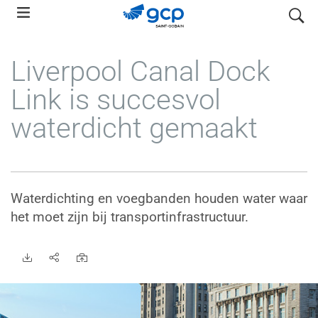
Skip
search
to
main
Liverpool Canal Dock
navigation
Link is succesvol
waterdicht gemaakt
Waterdichting en voegbanden houden water waar
het moet zijn bij transportinfrastructuur.